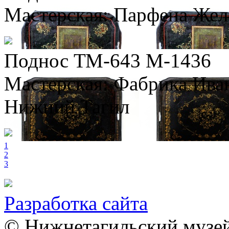
Мастерская: Парфена Желе
Поднос ТМ-643 М-1436
Мастерская: Фабрика Иван
Нижний Тагил
1
2
3
Разработка сайта
© Нижнетагильский музей