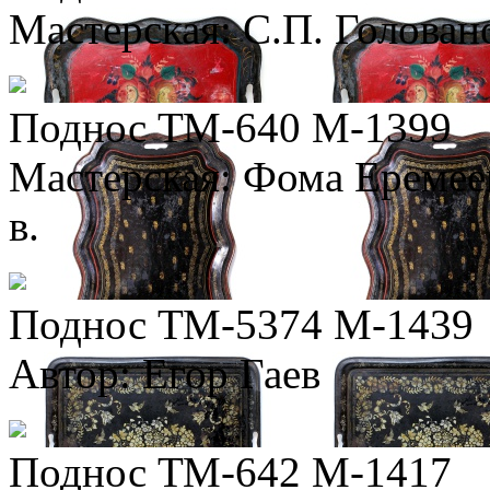
Мастерская: С.П. Голован
Поднос ТМ-640 М-1399
Мастерская: Фома Еремее
в.
Поднос ТМ-5374 М-1439
Автор: Егор Гаев
Поднос ТМ-642 М-1417