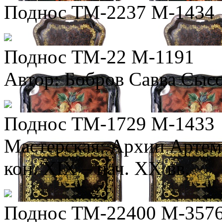
Поднос ТМ-2237 М-1434
Поднос ТМ-22 М-1191
Автор: Бобров Савва Сыс
Поднос ТМ-1729 М-1433
Мастерская: Архип Артем
кон. XIX – нач. XX вв.
Поднос ТМ-22400 М-357