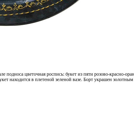
але подноса цветочная роспись: букет из пяти
розово-красно-ора
 Букет находится в плетеной зеленой вазе. Борт украшен золотны