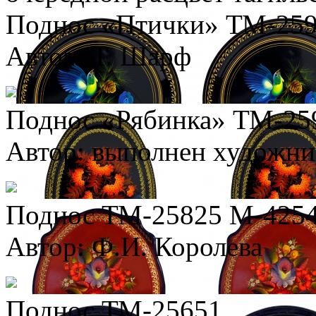
Поднос «Птички» ТМ-259
Автор: Т. Шарф
Поднос «Рябинка» ТМ-25
Автор: выполнен художни
Поднос ТМ-25825 М-425
Автор: Ф.И. Королева
Поднос ТМ-25651