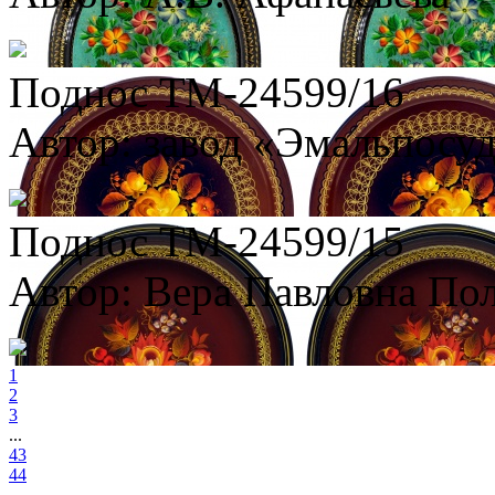
Поднос ТМ-24599/16
Автор: завод «Эмальпосу
Поднос ТМ-24599/15
Автор: Вера Павловна По
1
2
3
...
43
44