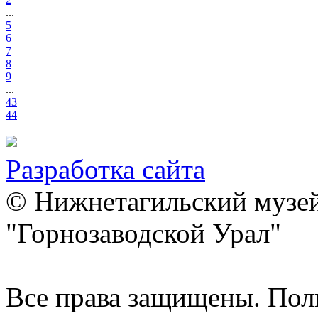
...
5
6
7
8
9
...
43
44
Разработка сайта
© Нижнетагильский музей
"Горнозаводской Урал"
Все права защищены. Пол