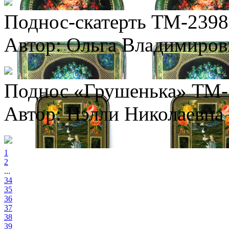
Поднос-скатерть ТМ-2398
Автор: Ольга Владимиро
Поднос «Грушенька» ТМ-
Автор: Нэлли Николаевна
1
2
...
34
35
36
37
38
39